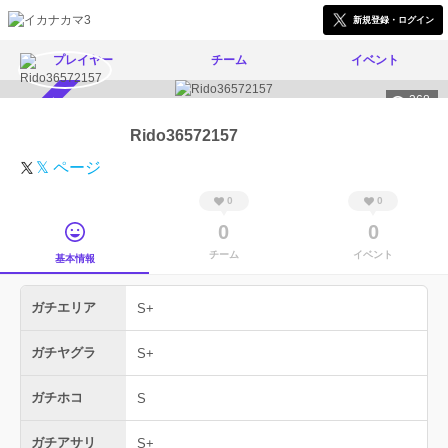
新規登録・ログイン
プレイヤー
チーム
イベント
368
スカウト受付中
Rido36572157
𝕏 ページ
0
0
0
0
チーム
イベント
基本情報
ガチエリア
S+
ガチヤグラ
S+
ガチホコ
S
ガチアサリ
S+