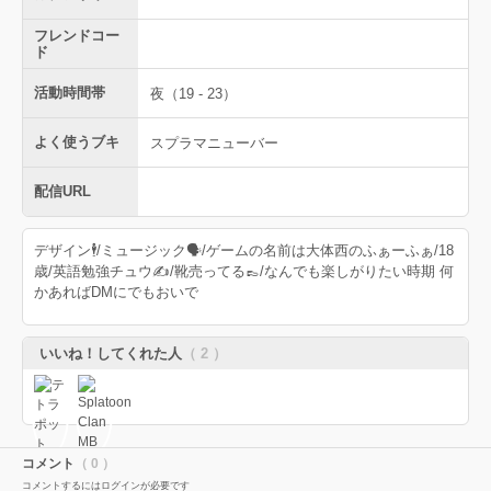
フレンドコー
ド
活動時間帯
夜（19 - 23）
よく使うブキ
スプラマニューバー
配信URL
デザイン🕴/ミュージック🗣/ゲームの名前は大体西のふぁーふぁ/18
歳/英語勉強チュウ✍️/靴売ってる👞/なんでも楽しがりたい時期 何
かあればDMにでもおいで
いいね！してくれた人
（ 2 ）
コメント
（ 0 ）
コメントするにはログインが必要です