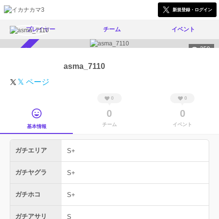
新規登録・ログイン
プレイヤー
チーム
イベント
359
スカウト受付中
asma_7110
𝕏 ページ
0
0
0
0
チーム
イベント
基本情報
ガチエリア
S+
ガチヤグラ
S+
ガチホコ
S+
ガチアサリ
S