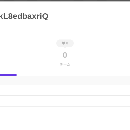
kL8edbaxriQ
0
0
チーム