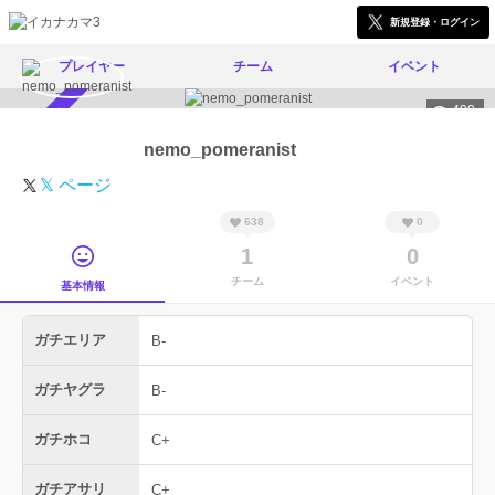
新規登録・ログイン
プレイヤー
チーム
イベント
490
スカウト受付中
nemo_pomeranist
𝕏 ページ
638
0
1
0
チーム
イベント
基本情報
ガチエリア
B-
ガチヤグラ
B-
ガチホコ
C+
ガチアサリ
C+