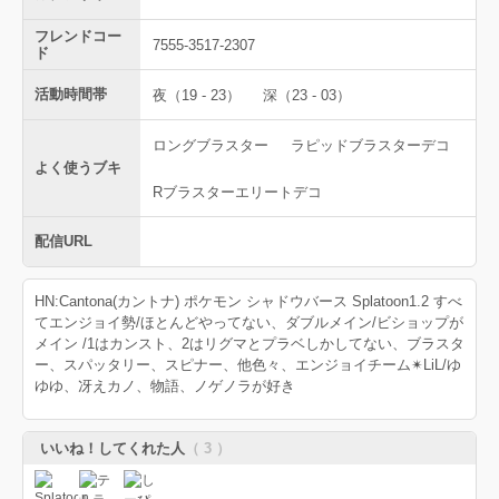
フレンドコー
7555-3517-2307
ド
活動時間帯
夜（19 - 23）
深（23 - 03）
ロングブラスター
ラピッドブラスターデコ
よく使うブキ
Rブラスターエリートデコ
配信URL
HN:Cantona(カントナ) ポケモン シャドウバース Splatoon1.2 すべ
てエンジョイ勢/ほとんどやってない、ダブルメイン/ビショップが
メイン /1はカンスト、2はリグマとプラベしかしてない、ブラスタ
ー、スパッタリー、スピナー、他色々、エンジョイチーム✴︎LiL/ゆ
ゆゆ、冴えカノ、物語、ノゲノラが好き
いいね！してくれた人
（ 3 ）