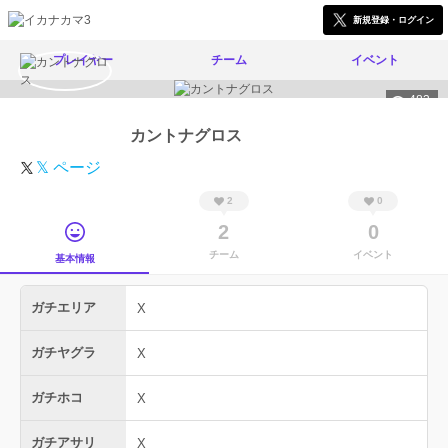
新規登録・ログイン
プレイヤー
チーム
イベント
483
カントナグロス
𝕏 ページ
2
0
2
0
チーム
イベント
基本情報
ガチエリア
X
ガチヤグラ
X
ガチホコ
X
ガチアサリ
X