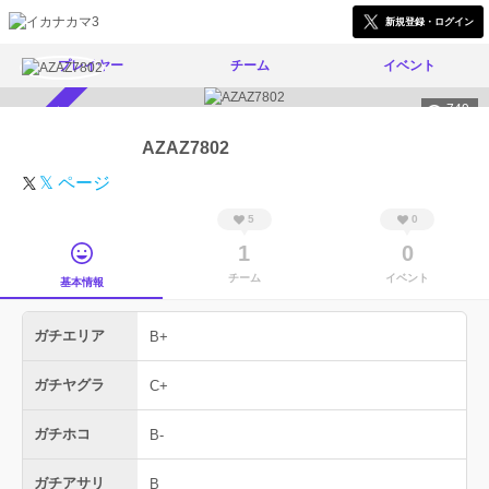
新規登録・ログイン
プレイヤー
チーム
イベント
749
スカウト受付中
AZAZ7802
𝕏 ページ
5
0
1
0
チーム
イベント
基本情報
ガチエリア
B+
ガチヤグラ
C+
ガチホコ
B-
ガチアサリ
B