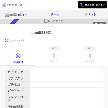
新規登録・ログイン
プレイヤー
チーム
イベント
295
スカウト受付中
tami531531
𝕏 ページ
0
0
0
0
チーム
イベント
基本情報
ガチエリア
ガチヤグラ
ガチホコ
ガチアサリ
フレンドコー
ド
活動時間帯