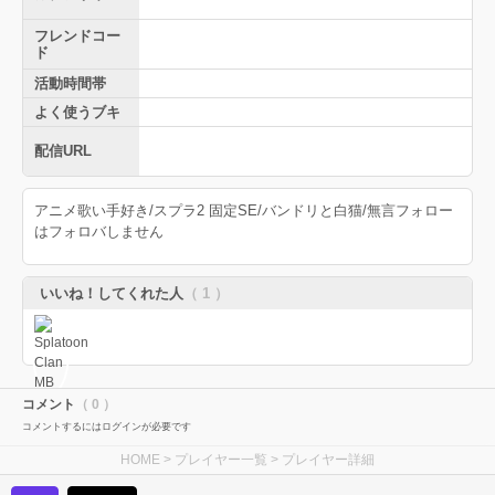
フレンドコー
ド
活動時間帯
よく使うブキ
配信URL
アニメ歌い手好き/スプラ2 固定SE/バンドリと白猫/無言フォロー
はフォロバしません
いいね！してくれた人
（ 1 ）
コメント
（ 0 ）
コメントするにはログインが必要です
HOME
>
プレイヤー一覧
> プレイヤー詳細