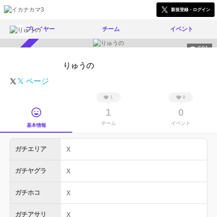
新規登録・ログイン
プレイヤー
チーム
イベント
581
スカウト受付中
りゅうの
𝕏 ページ
1
0
1
0
チーム
イベント
基本情報
ガチエリア
X
ガチヤグラ
X
ガチホコ
X
ガチアサリ
X