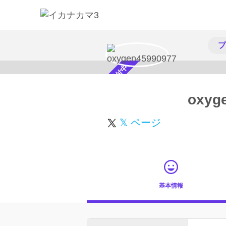
プ
スカウト受付中
oxyg
𝕏 ページ
基本情報