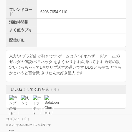
フレンドコー
6208 7654 9110
ド
活動時間帯
よく使うブキ
配信URL
東方/スプラ2/猫 が好きです ゲームは /バイオハザード/アームズ/
ゼルダの伝説/ベヨネッタ をよくやります絵描いてます 通知の設
定いじっちゃってDMやリプ返すの遅いです BLなども平気 どちら
かというと百合派 きりたん大好き星人です
いいね！してくれた人
（ 4 ）
コメント
（ 0 ）
コメントするにはログインが必要です