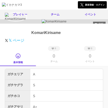
新規登録・ログイン
プレイヤー
チーム
イベント
335
KomariKirisame
𝕏 ページ
0
0
0
0
チーム
イベント
基本情報
ガチエリア
A
ガチヤグラ
S
ガチホコ
S
ガチアサリ
A+