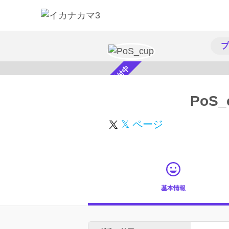
プ
スカウト受付中
PoS_
𝕏 ページ
基本情報