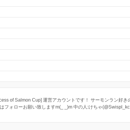
Princess of Salmon Cup] 運営アカウントです！ サーモ
ローお願い致しますm(_ _)m 中の人:けちゃ(@Swispl_kch