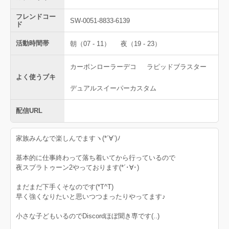
フレンドコー
SW-0051-8833-6139
ド
活動時間帯
朝（07 - 11）
夜（19 - 23）
カーボンローラーデコ
ラピッドブラスター
よく使うブキ
デュアルスイーパーカスタム
配信URL
家族みんなで楽しんでますヽ(*´∀`)ﾉ
基本的に仕事終わって落ち着いてから行っているので
夜スプラトゥーン2やっております(*´･∀･)
まだまだ下手くそなのです(*T^T)
早く強くなりたいと思いつつまったりやってます♪
小さな子どもいるのでDiscordほぼ聞き専です(..)