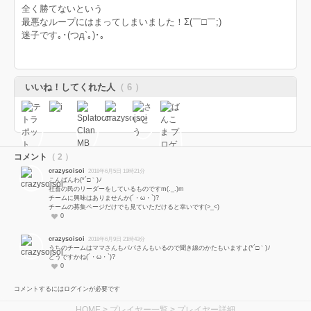
全く勝てないという
最悪なループにはまってしまいました！Σ(￣□￣;)
迷子です｡･(つд`｡)･｡
いいね！してくれた人
（ 6 ）
コメント
（ 2 ）
crazysoisoi
2018年6月5日 19時21分
こんばんわ(*´□｀)ﾉ
社畜の民のリーダーをしているものですm(._.)m
チームに興味はありませんか(´・ω・`)?
チームの募集ページだけでも見ていただけると幸いです(>_<)
0
crazysoisoi
2018年6月9日 21時43分
うちのチームはママさんもパパさんもいるので聞き線のかたもいますよ(*´□｀)ﾉ
どうですかね(´・ω・`)?
0
コメントするにはログインが必要です
HOME
>
プレイヤー一覧
> プレイヤー詳細