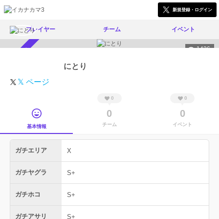
新規登録・ログイン
プレイヤー
チーム
イベント
1436
スカウト受付中
にとり
𝕏 ページ
0
0
0
0
チーム
イベント
基本情報
ガチエリア
X
ガチヤグラ
S+
ガチホコ
S+
ガチアサリ
S+