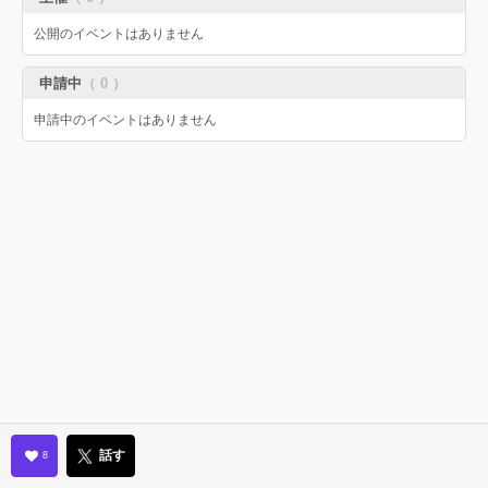
公開のイベントはありません
申請中
（ 0 ）
申請中のイベントはありません
話す
8