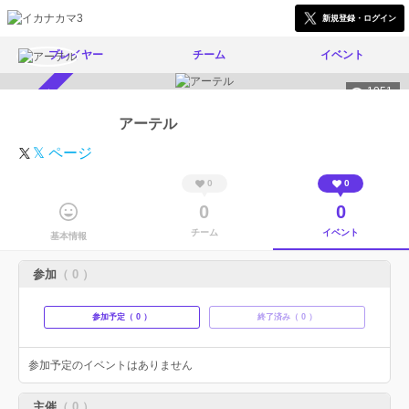
新規登録・ログイン
プレイヤー
チーム
イベント
1051
スカウト受付中
アーテル
𝕏 ページ
0
0
0
0
チーム
イベント
基本情報
参加
（ 0 ）
参加予定（ 0 ）
終了済み（ 0 ）
参加予定のイベントはありません
主催
（ 0 ）