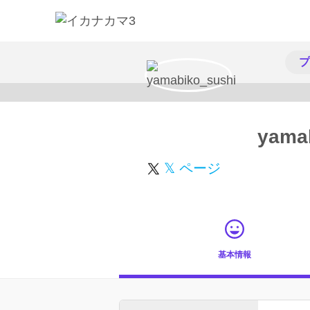
プ
yama
𝕏 ページ
基本情報