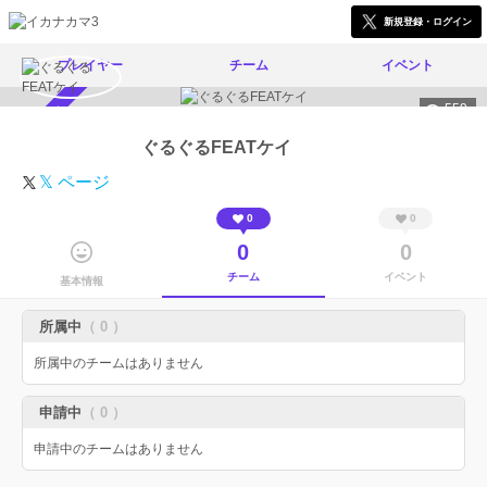
新規登録・ログイン
プレイヤー
チーム
イベント
559
スカウト受付中
ぐるぐるFEATケイ
𝕏 ページ
0
0
0
0
チーム
イベント
基本情報
所属中
（ 0 ）
所属中のチームはありません
申請中
（ 0 ）
申請中のチームはありません