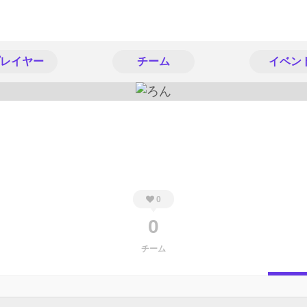
レイヤー
チーム
イベン
0
0
チーム