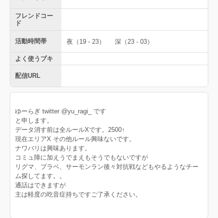
フレンドコー
ド
活動時間帯
夜（19 - 23）
深（23 - 03）
よく使うブキ
配信URL
ゆーらぎ twitter @yu_ragi_ です
と申します。
データ消す前は全ルールXです。2500↑
現在エリアX その他ルール興味ないです。
ナワバリは興味あります。
コミュ障に加えうでまえもそうでもないですが
リグマ、プラベ、サーモンラン後々対抗戦などもやるようなチー
ム探してます。。
通話はできますが
主は軽度の吃音症持ちですご了承ください。