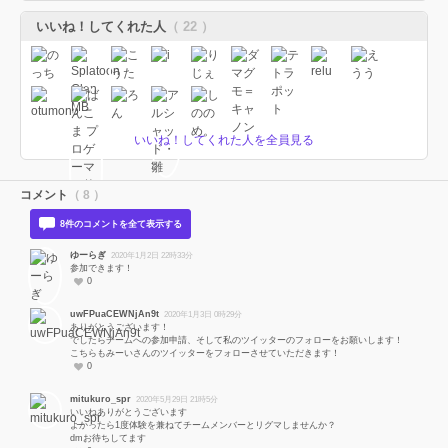
いいね！してくれた人
（ 22 ）
いいね！してくれた人を全員見る
コメント
（ 8 ）
8件のコメントを全て表示する
ゆーらぎ
2020年1月2日 22時33分
参加できます！
0
uwFPuaCEWNjAn9t
2020年1月3日 0時29分
ありがとうございます！
でしたらチームへの参加申請、そして私のツイッターのフォローをお願いします！
こちらもみーいさんのツイッターをフォローさせていただきます！
0
mitukuro_spr
2020年5月29日 21時5分
いいねありがとうございます
よかったら1度体験を兼ねてチームメンバーとリグマしませんか？
dmお待ちしてます