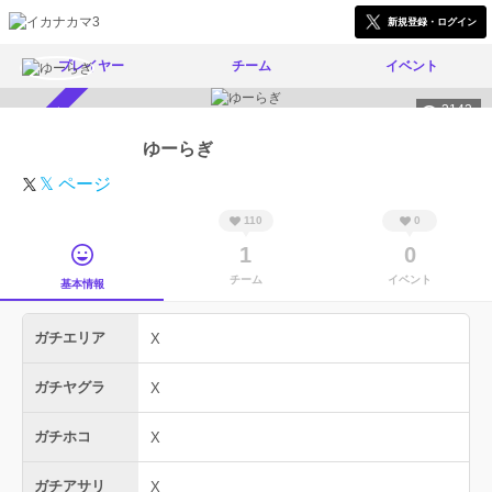
新規登録・ログイン
プレイヤー
チーム
イベント
3143
スカウト受付中
ゆーらぎ
𝕏 ページ
110
0
1
0
チーム
イベント
基本情報
ガチエリア
X
ガチヤグラ
X
ガチホコ
X
ガチアサリ
X