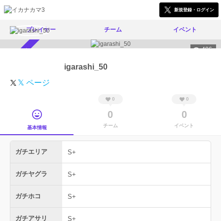
新規登録・ログイン
プレイヤー
チーム
イベント
406
スカウト受付中
igarashi_50
𝕏 ページ
0
0
0
0
チーム
イベント
基本情報
ガチエリア
S+
ガチヤグラ
S+
ガチホコ
S+
ガチアサリ
S+