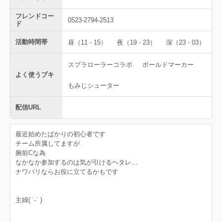
フレンドコー
0523-2794-2513
ド
活動時間帯
昼（11 - 15）
夜（19 - 23）
深（23 - 03）
スプラローラーコラボ
ボールドマーカー
よく使うブキ
もみじシューター
配信URL
最近始めたばかりの初心者です
チーム所属してますが
腕前Cな為
なかなか参加するのは気が引けるヘタレ…
ナワバリならお役に立てるかもです
主婦( ˙-˙ )