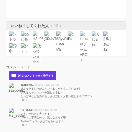
いいね！してくれた人
（ 12 ）
コメント
（ 5 ）
5件のコメントを全て表示する
saeponn1
2018年5月12日 21時2分
遅くなりましたがコメントありがとうございます‼
さえぽんでフレンド申請しますね♪
なわばりなど合流するときは宜しくお願い致します(￣∇￣*)ゞ
0
H3_96gal
2018年5月15日 3時4分
いえ、全然大丈夫です！！
ウデマエ不問なので、気になさらず😽
Twitterフォローさせてもらいます！
0