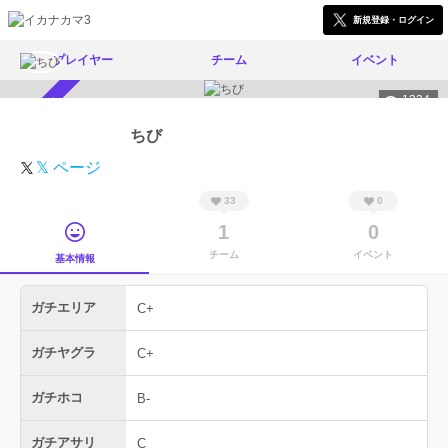
新規登録・ログイン
プレイヤー
チーム
イベント
1334
スカウト受付中
ちび
𝕏 ページ
33
0
1
0
チーム
イベント
基本情報
ガチエリア
C+
ガチヤグラ
C+
ガチホコ
B-
ガチアサリ
C