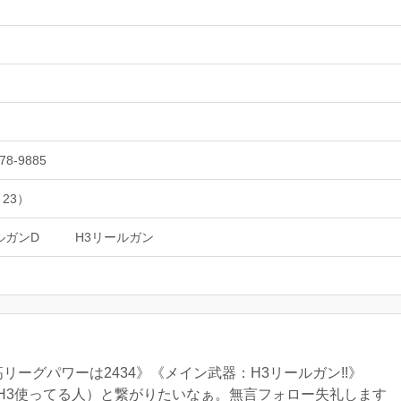
78-9885
 23）
ルガンD
H3リールガン
リーグパワーは2434》《メイン武器：H3リールガン!!》
H3使ってる人）と繋がりたいなぁ。無言フォロー失礼します