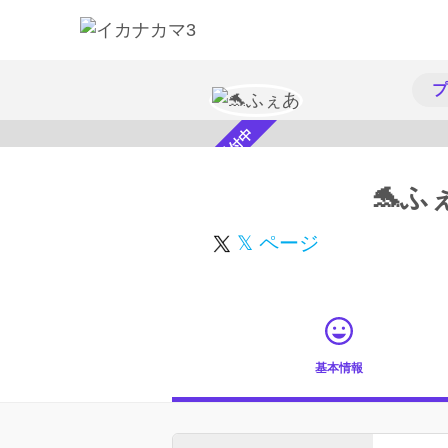
プ
スカウト受付中
🐬ふ
𝕏 ページ
基本情報