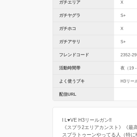
ガチエリア
X
ガチヤグラ
S+
ガチホコ
X
ガチアサリ
S+
フレンドコード
2352-29
活動時間帯
夜（19 -
よく使うブキ
H3リー
配信URL
I L♥VE H3リールガン‼️
《スプラ2エリアカンスト》《最高
スプラトゥーンやってる人（特に