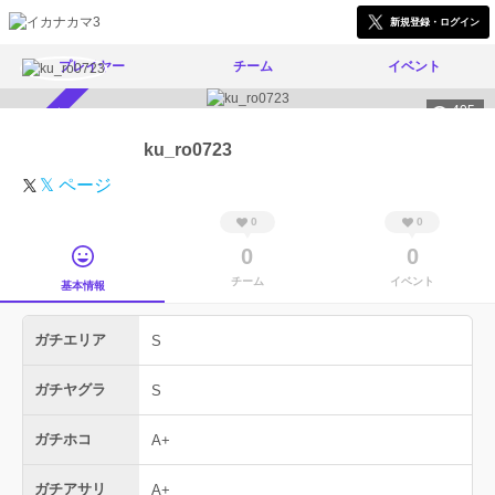
新規登録・ログイン
プレイヤー
チーム
イベント
405
スカウト受付中
ku_ro0723
𝕏 ページ
0
0
0
0
チーム
イベント
基本情報
ガチエリア
S
ガチヤグラ
S
ガチホコ
A+
ガチアサリ
A+