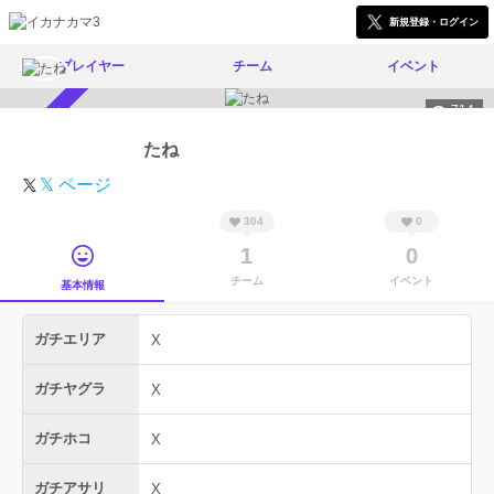
新規登録・ログイン
プレイヤー
チーム
イベント
714
スカウト受付中
たね
𝕏 ページ
304
0
1
0
チーム
イベント
基本情報
ガチエリア
X
ガチヤグラ
X
ガチホコ
X
ガチアサリ
X