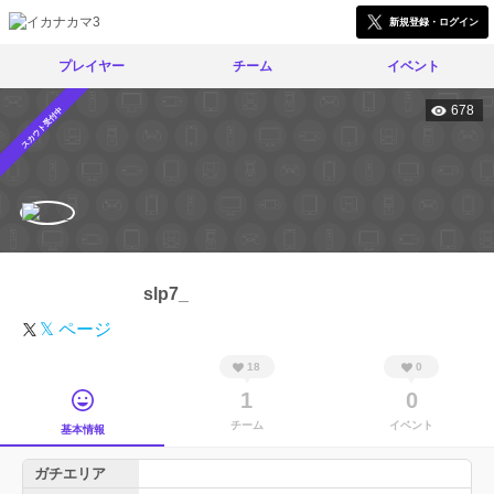
新規登録・ログイン
プレイヤー
チーム
イベント
678
スカウト受付中
slp7_
𝕏 ページ
18
0
1
0
チーム
イベント
基本情報
ガチエリア