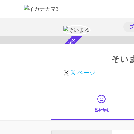
プ
スカウト受付中
そい
𝕏 ページ
基本情報