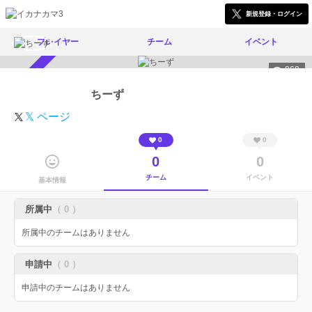
新規登録・ログイン
プレイヤー
チーム
イベント
868
スカウト受付中
ちーず
𝕏 ページ
0
0
0
0
チーム
イベント
基本情報
所属中
（ 0 ）
所属中のチームはありません
申請中
（ 0 ）
申請中のチームはありません