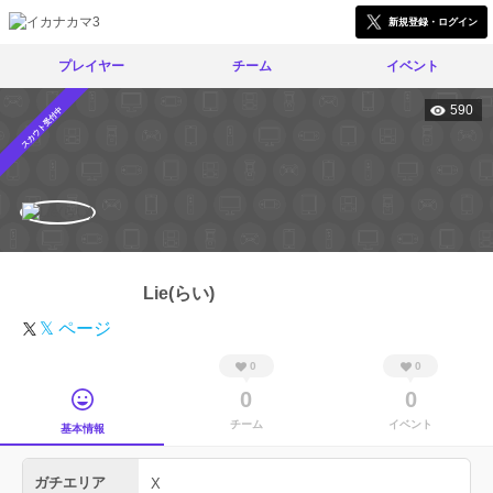
新規登録・ログイン
プレイヤー
チーム
イベント
590
スカウト受付中
Lie(らい)
𝕏 ページ
0
0
0
0
チーム
イベント
基本情報
ガチエリア
X