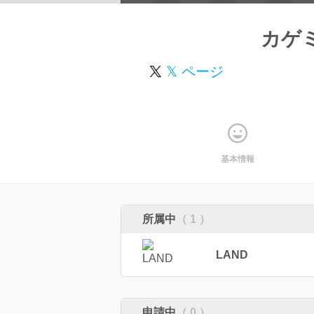
カゲ
𝕏 ページ
基本情報
所属中
（ 1 ）
LAND
申請中
（ 0 ）