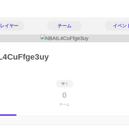
レイヤー
チーム
イベン
L4CuFfge3uy
0
0
チーム