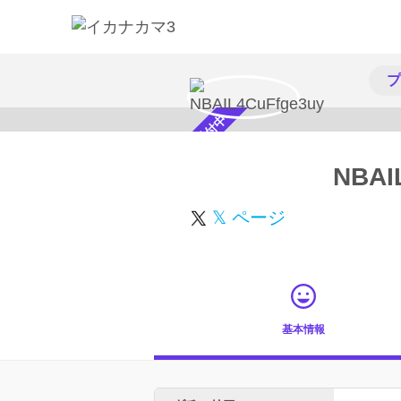
プ
スカウト受付中
NBAI
𝕏 ページ
基本情報