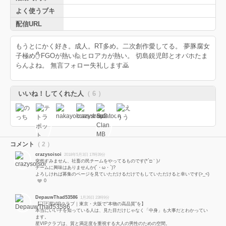
よく使うブキ
配信URL
もうとにかく好き。成人。RT多め。二次創作愛してる。 夢豚腐女
子極め✋FGOが熱い🙋ヒロアカが熱い。 切島鋭児郎とオバホたま
らんよね。 無言フォロー失礼します🙇
いいね！してくれた人
（ 6 ）
コメント
（ 2 ）
crazysoisoi
2018年5月3日 17時39分
突然すみません、社畜の民チームをやってるものです(*´□｀)ﾉ
チームに興味はありませんか(´・ω・`)?
よろしければ募集のページを見ていただけるだけでもしていただけると幸いです(>_<)
0
DepauwThad53586
1月26日 23時9分
【🇯🇵星VIPクラブ｜東京・大阪で“本物の高品質”を】
本当にいい子を知っている人は、見た目だけじゃなく「中身」も大事だとわかってい
ます。
星VIPクラブは、質と満足度を重視する大人の男性のための空間。