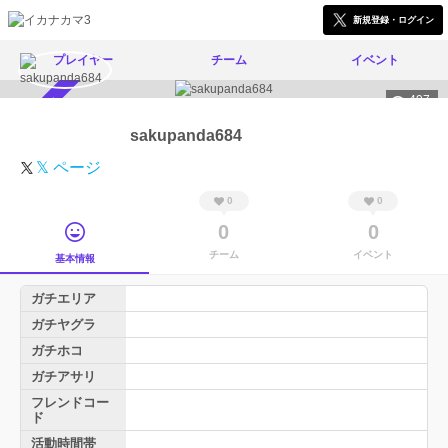
新規登録・ログイン
プレイヤー
チーム
イベント
497
スカウト受付中
sakupanda684
𝕏 ページ
0
0
0
0
チーム
イベント
基本情報
ガチエリア
ガチヤグラ
ガチホコ
ガチアサリ
フレンドコー
ド
活動時間帯