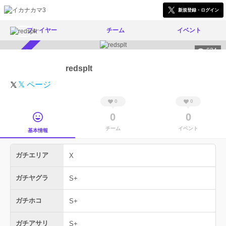
新規登録・ログイン
プレイヤー
チーム
イベント
624
スカウト受付中
redsplt
𝕏 ページ
0
0
0
0
チーム
イベント
基本情報
ガチエリア
X
ガチヤグラ
S+
ガチホコ
S+
ガチアサリ
S+