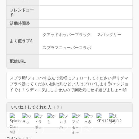
フレンドコー
ド
活動時間帯
クアッドホッパーブラック
スパッタリー
よく使うブキ
スプラマニューバーコラボ
配信URL
スプラ垢/フォロバするんで気軽にフォローしてください✌️/リグマ
プラベ誘ってください🙌/批判ひどい人はブロバします✋/エンジョ
イです！ウデマエ気にしませんので勝敗気にせず遊びましょ〜🙌
いいね！してくれた人
（ 9 ）
コメント
（ 0 ）