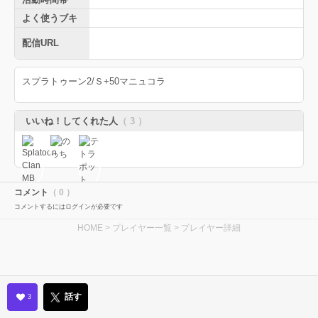
よく使うブキ
配信URL
スプラトゥーン2/Ｓ+50マニュコラ
いいね！してくれた人
（ 3 ）
コメント
（ 0 ）
コメントするにはログインが必要です
HOME
>
プレイヤー一覧
> プレイヤー詳細
話す
3