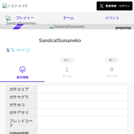
新規登録・ログイン
プレイヤー
チーム
イベント
390
スカウト受付中
SandcatSunaneko
𝕏 ページ
0
0
1
0
チーム
イベント
基本情報
ガチエリア
ガチヤグラ
ガチホコ
ガチアサリ
フレンドコー
ド
活動時間帯