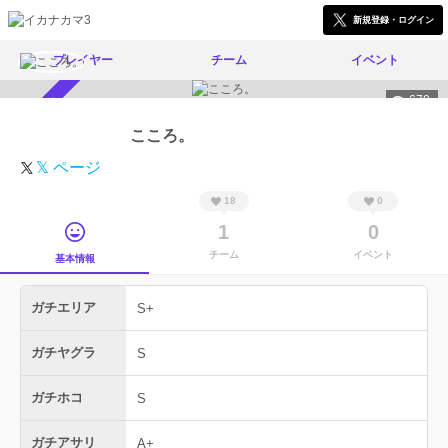
新規登録・ログイン
プレイヤー
チーム
イベント
670
スカウト受付中
こころ。
𝕏 ページ
18
0
1
0
チーム
イベント
基本情報
ガチエリア
S+
ガチヤグラ
S
ガチホコ
S
ガチアサリ
A+