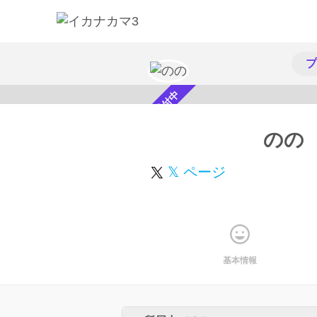
プ
スカウト受付中
のの
𝕏 ページ
基本情報