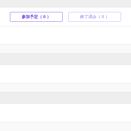
参加予定（ 0 ）
終了済み（ 0 ）