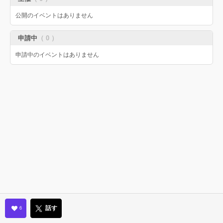
公開のイベントはありません
申請中
（ 0 ）
申請中のイベントはありません
話す
6