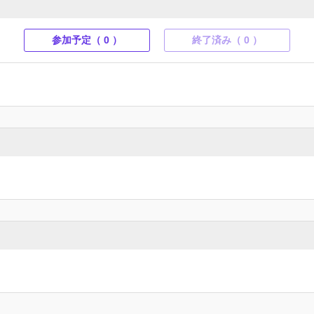
参加予定（ 0 ）
終了済み（ 0 ）