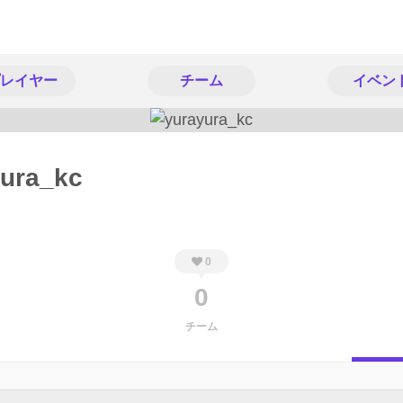
レイヤー
チーム
イベン
yura_kc
0
0
チーム