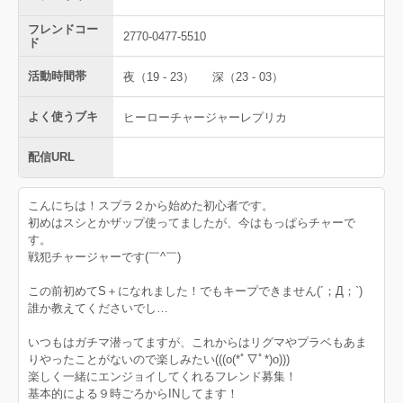
フレンドコー
2770-0477-5510
ド
活動時間帯
夜（19 - 23）
深（23 - 03）
よく使うブキ
ヒーローチャージャーレプリカ
配信URL
こんにちは！スプラ２から始めた初心者です。
初めはスシとかザップ使ってましたが、今はもっぱらチャーで
す。
戦犯チャージャーです(￣^￣)ゞ
この前初めてS＋になれました！でもキープできません(´；Д；`)
誰か教えてくださいでし…
いつもはガチマ潜ってますが、これからはリグマやプラベもあま
りやったことがないので楽しみたい(((o(*ﾟ▽ﾟ*)o)))
楽しく一緒にエンジョイしてくれるフレンド募集！
基本的による９時ごろからINしてます！