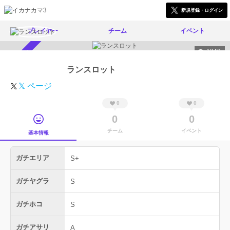
新規登録・ログイン
プレイヤー
チーム
イベント
1249
スカウト受付中
ランスロット
𝕏 ページ
0
0
0
0
チーム
イベント
基本情報
ガチエリア
S+
ガチヤグラ
S
ガチホコ
S
ガチアサリ
A