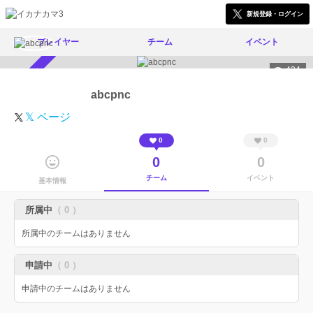
新規登録・ログイン
プレイヤー
チーム
イベント
434
スカウト受付中
abcpnc
𝕏 ページ
0
0
0
0
チーム
イベント
基本情報
所属中
（ 0 ）
所属中のチームはありません
申請中
（ 0 ）
申請中のチームはありません