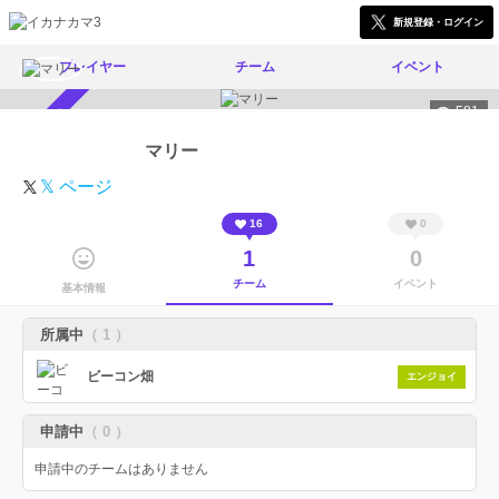
新規登録・ログイン
プレイヤー
チーム
イベント
581
スカウト受付中
マリー
𝕏 ページ
16
0
1
0
チーム
イベント
基本情報
所属中
（ 1 ）
ビーコン畑
エンジョイ
申請中
（ 0 ）
申請中のチームはありません