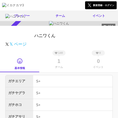
新規登録・ログイン
プレイヤー
チーム
イベント
464
スカウト受付中
ハニワくん
𝕏 ページ
140
0
1
0
チーム
イベント
基本情報
ガチエリア
S+
ガチヤグラ
S+
ガチホコ
S+
ガチアサリ
S+