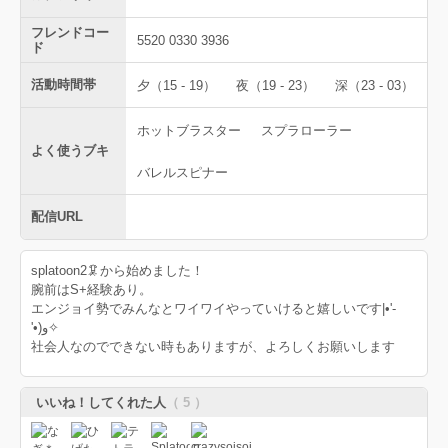
フレンドコー
5520 0330 3936
ド
活動時間帯
夕（15 - 19）
夜（19 - 23）
深（23 - 03）
ホットブラスター
スプラローラー
よく使うブキ
バレルスピナー
配信URL
splatoon2🦑から始めました！
腕前はS+経験あり。
エンジョイ勢でみんなとワイワイやっていけると嬉しいです‎|•'-
'•)و✧
社会人なのでできない時もありますが、よろしくお願いします
いいね！してくれた人
（ 5 ）