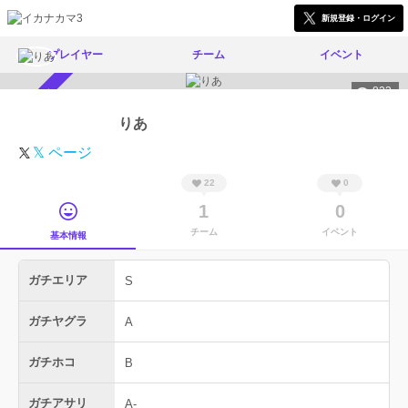
新規登録・ログイン
プレイヤー
チーム
イベント
823
スカウト受付中
りあ
𝕏 ページ
22
0
1
0
チーム
イベント
基本情報
ガチエリア
S
ガチヤグラ
A
ガチホコ
B
ガチアサリ
A-