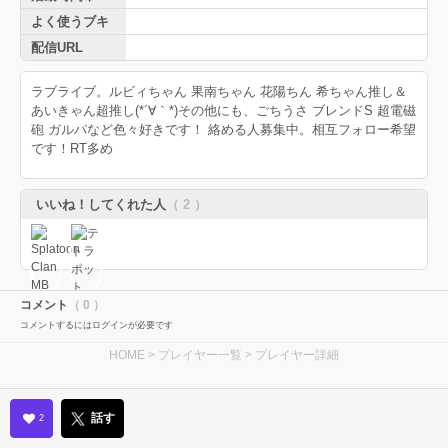
よく使うブキ
配信URL
ラブライブ。ルビィちゃん 果南ちゃん 花陽ちん 希ちゃん推し＆
あいきゃん超推し(*´∀｀*)その他にも、ごちうさ ブレンドS 超電磁
砲 ガルパなど色々好きです！ 絡める人募集中。相互フォロー希望
です！RT多め
いいね！してくれた人
（ 2 ）
コメント
（ 0 ）
コメントするにはログインが必要です
HOME
>
プレイヤー一覧
> プレイヤー詳細
話す
2