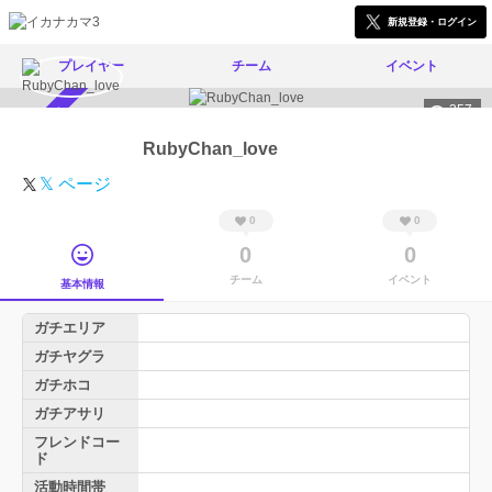
新規登録・ログイン
プレイヤー
チーム
イベント
357
スカウト受付中
RubyChan_love
𝕏 ページ
0
0
0
0
チーム
イベント
基本情報
ガチエリア
ガチヤグラ
ガチホコ
ガチアサリ
フレンドコー
ド
活動時間帯