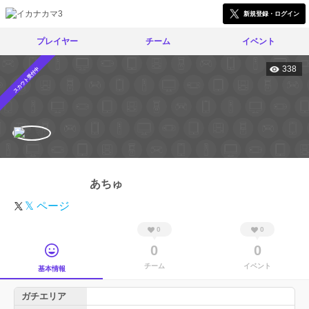
新規登録・ログイン
プレイヤー
チーム
イベント
338
スカウト受付中
あちゅ
𝕏 ページ
0
0
0
0
チーム
イベント
基本情報
ガチエリア