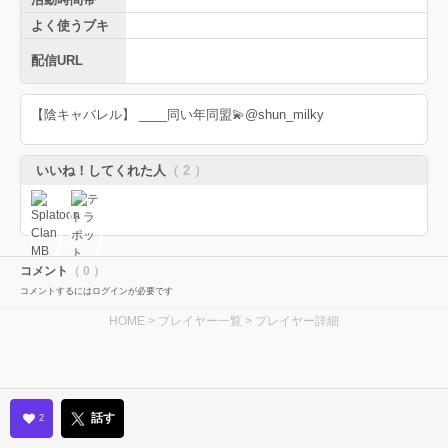
よく使うブキ
配信URL
【陰キャバレル】 ____同い年同盟💫@shun_milky
いいね！してくれた人
（ 2 ）
コメント
（ 0 ）
コメントするにはログインが必要です
HOME
>
プレイヤー一覧
> プレイヤー詳細
話す
2