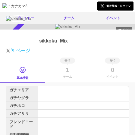
新規登録・ログイン
プレイヤー
チーム
イベント
520
スカウト受付中
sikkoku_Mix
𝕏 ページ
5
0
1
0
チーム
イベント
基本情報
ガチエリア
ガチヤグラ
ガチホコ
ガチアサリ
フレンドコー
ド
活動時間帯