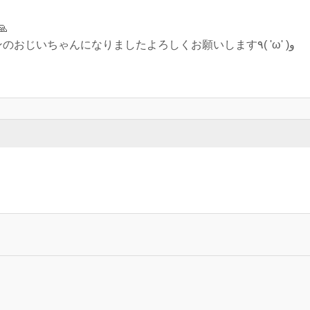

スプラ2からほぼシューターメインのおじいちゃんになりましたよろしくお願いします‎٩( 'ω' )و