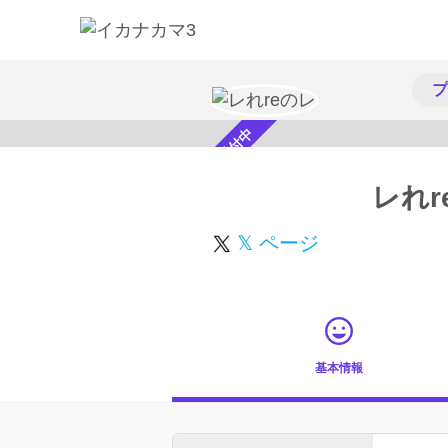
プ
スカウト受付中
レれr
𝕏 ページ
基本情報