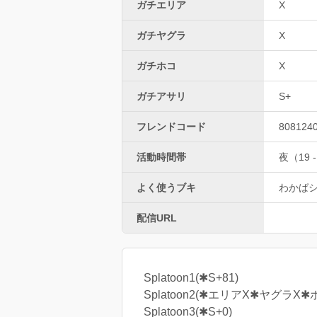
ガチエリア
X
ガチヤグラ
X
ガチホコ
X
ガチアサリ
S+
フレンドコード
808124
活動時間帯
夜（19 -
よく使うブキ
わかば
配信URL
Splatoon1(✱S+81)
Splatoon2(✱エリアX✱ヤグラX✱
Splatoon3(✱S+0)