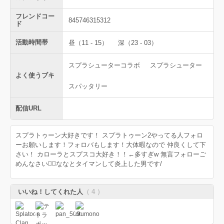
フレンドコー
845746315312
ド
活動時間帯
昼（11 - 15）
深（23 - 03）
スプラシューターコラボ
スプラシューター
よく使うブキ
スパッタリー
配信URL
スプラトゥーン大好きです！ スプラトゥーン2やってる人フォロ
ーお願いします！フォロバもします！大体暇なので 仲良くして下
さい！ カローラとスプスコ大好き！！←多すぎw 無言フォローご
めんなさい🙇‍♂️ななとタイマンして炎上した男です/
いいね！してくれた人
（ 4 ）