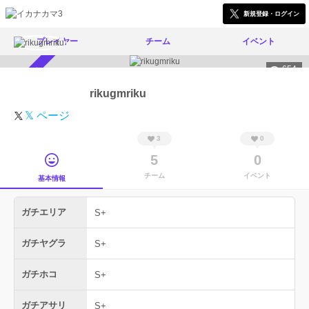
新規登録・ログイン
プレイヤー
チーム
イベント
654
スカウト受付中
rikugmriku
𝕏 ページ
3
0
5
0
チーム
イベント
基本情報
ガチエリア
S+
ガチヤグラ
S+
ガチホコ
S+
ガチアサリ
S+