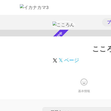
プ
スカウト受付中
ここ
𝕏 ページ
基本情報