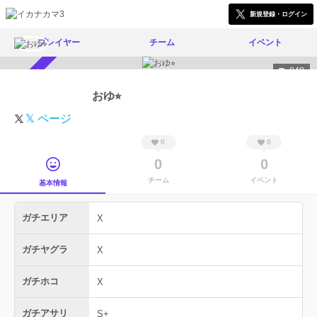
新規登録・ログイン
プレイヤー
チーム
イベント
848
スカウト受付中
おゆ⭐︎
𝕏 ページ
0
0
0
0
チーム
イベント
基本情報
ガチエリア
X
ガチヤグラ
X
ガチホコ
X
ガチアサリ
S+