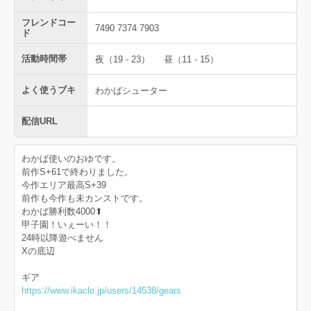
フレンドコー
7490 7374 7903
ド
活動時間帯
夜（19 - 23）
昼（11 - 15）
よく使うブキ
わかばシューター
配信URL
わかば使いのおゆです。
前作S+61で終わりました。
今作エリア最高S+39
前作も今作も未カンストです。
わかば勝利数4000⬆︎
甲子園！いぇーい！！
24時以降遊べません
Xの底辺
ギア
https://www.ikaclo.jp/users/14538/gears