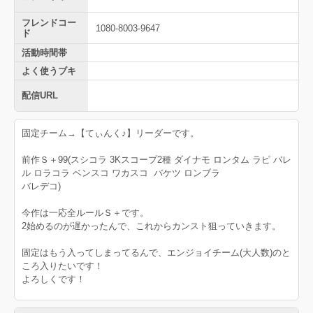
フレンドコー
1080-8003-9647
ド
活動時間帯
よく使うブキ
配信URL
固定チーム→【てぃんく♪】リーダーです。
前作Ｓ＋99(スシコラ 3Kスコープ2種 ダイナモ ロンタム ラピ バレ
ル ロラコラ ベンスコ ワカスコ バケツ ロンブラ
バレデコ)
今作は一応全ルールＳ＋です。
2始めるのが遅かったんで、これからカンスト狙っていきます。
固定はもう入ってしまってるんで、エンジョイチーム(大人数)のと
ころ入りたいです！
よろしくです！