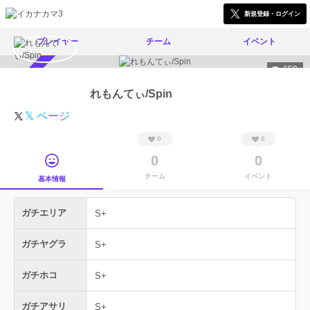
新規登録・ログイン
プレイヤー
チーム
イベント
650
スカウト受付中
れもんてぃ/Spin
𝕏 ページ
0
0
0
0
チーム
イベント
基本情報
ガチエリア
S+
ガチヤグラ
S+
ガチホコ
S+
ガチアサリ
S+